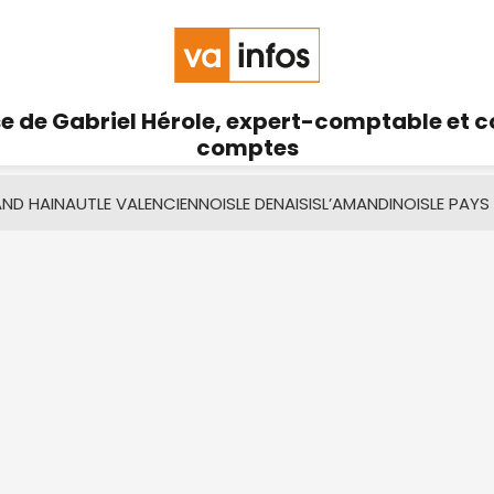
se de Gabriel Hérole, expert-comptable et 
comptes
AND HAINAUT
LE VALENCIENNOIS
LE DENAISIS
L’AMANDINOIS
LE PAYS