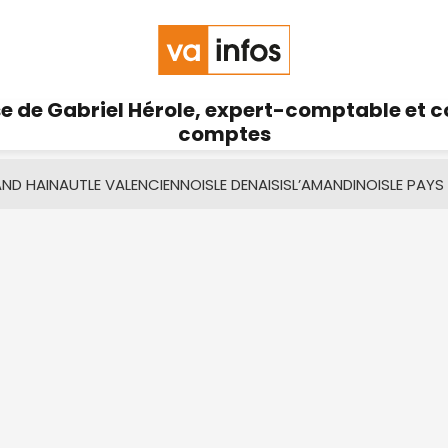
se de Gabriel Hérole, expert-comptable et 
comptes
AND HAINAUT
LE VALENCIENNOIS
LE DENAISIS
L’AMANDINOIS
LE PAYS