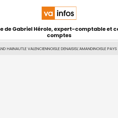
se de Gabriel Hérole, expert-comptable et 
comptes
AND HAINAUT
LE VALENCIENNOIS
LE DENAISIS
L’AMANDINOIS
LE PAYS