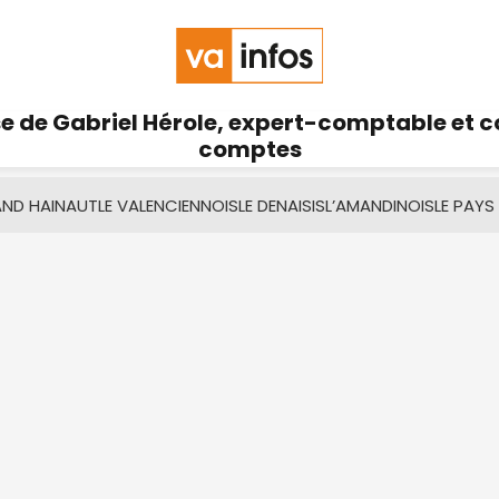
se de Gabriel Hérole, expert-comptable et 
comptes
AND HAINAUT
LE VALENCIENNOIS
LE DENAISIS
L’AMANDINOIS
LE PAYS