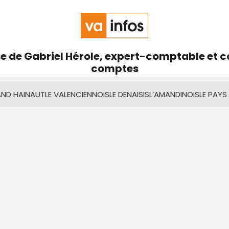
se de Gabriel Hérole, expert-comptable et 
comptes
AND HAINAUT
LE VALENCIENNOIS
LE DENAISIS
L’AMANDINOIS
LE PAYS