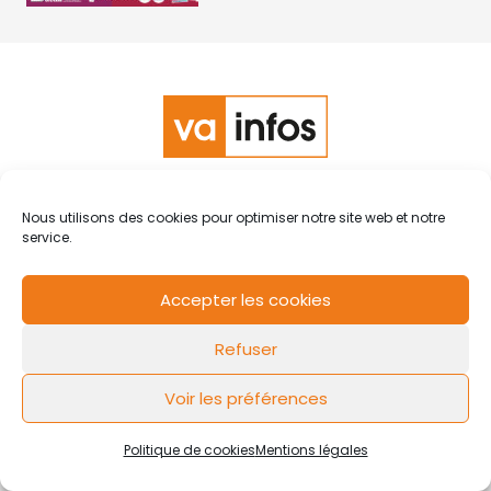
RCS de Valenciennes N° SIRET
N°49178784200039
Nous utilisons des cookies pour optimiser notre site web et notre
Contact
Mentions légales
Politique de cookies
Design by
service.
FLOW44
Accepter les cookies
Refuser
Voir les préférences
Politique de cookies
Mentions légales