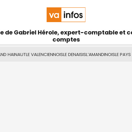
se de Gabriel Hérole, expert-comptable et 
comptes
AND HAINAUT
LE VALENCIENNOIS
LE DENAISIS
L’AMANDINOIS
LE PAYS