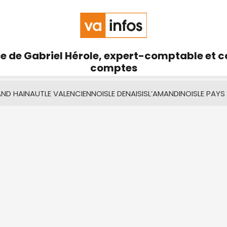
se de Gabriel Hérole, expert-comptable et 
comptes
AND HAINAUT
LE VALENCIENNOIS
LE DENAISIS
L’AMANDINOIS
LE PAYS