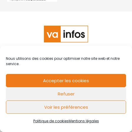
RCS de Valenciennes N° SIRET
N°49178784200039
Nous utilisons des cookies pour optimiser notre site web et notre
Contact
Mentions légales
Politique de cookies
Design by
service.
FLOW44
Accepter les cookies
Refuser
Voir les préférences
Politique de cookies
Mentions légales