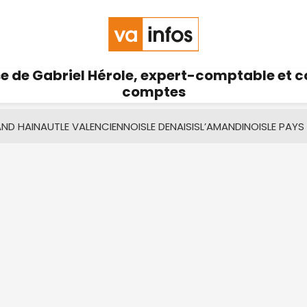
se de Gabriel Hérole, expert-comptable et 
comptes
AND HAINAUT
LE VALENCIENNOIS
LE DENAISIS
L’AMANDINOIS
LE PAYS