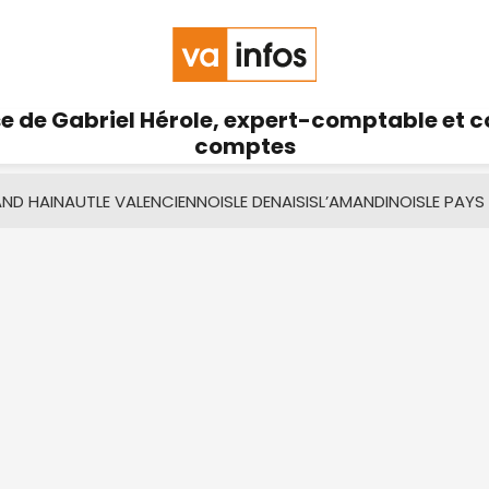
se de Gabriel Hérole, expert-comptable et 
comptes
AND HAINAUT
LE VALENCIENNOIS
LE DENAISIS
L’AMANDINOIS
LE PAYS