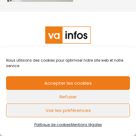
RCS de Valenciennes N° SIRET
N°49178784200039
Nous utilisons des cookies pour optimiser notre site web et notre
Contact
Mentions légales
Politique de cookies
Design by
service.
FLOW44
Accepter les cookies
Refuser
Voir les préférences
Politique de cookies
Mentions légales