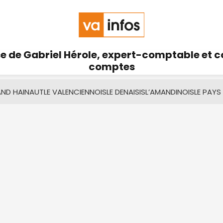
se de Gabriel Hérole, expert-comptable et 
comptes
AND HAINAUT
LE VALENCIENNOIS
LE DENAISIS
L’AMANDINOIS
LE PAYS