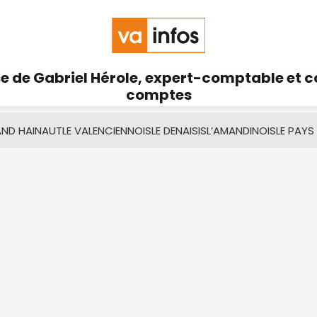
se de Gabriel Hérole, expert-comptable et 
comptes
AND HAINAUT
LE VALENCIENNOIS
LE DENAISIS
L’AMANDINOIS
LE PAYS