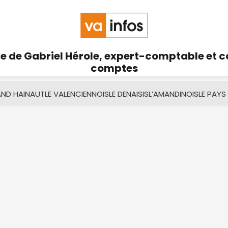
se de Gabriel Hérole, expert-comptable et 
comptes
AND HAINAUT
LE VALENCIENNOIS
LE DENAISIS
L’AMANDINOIS
LE PAYS