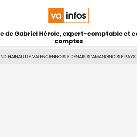
se de Gabriel Hérole, expert-comptable et 
comptes
AND HAINAUT
LE VALENCIENNOIS
LE DENAISIS
L’AMANDINOIS
LE PAYS