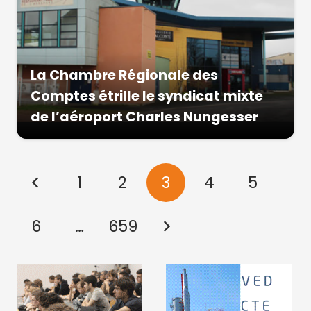
La Chambre Régionale des
Comptes étrille le syndicat mixte
de l’aéroport Charles Nungesser
1
2
3
4
5
6
…
659