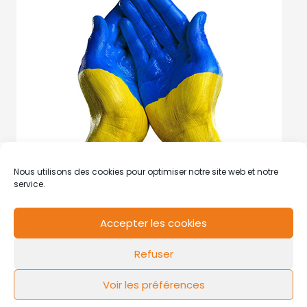
Nous utilisons des cookies pour optimiser notre site web et notre
service.
Accepter les cookies
RCS de Valenciennes N° SIRET
N°49178784200039
Refuser
Contact
Mentions légales
Politique de cookies
Design by
FLOW44
Voir les préférences