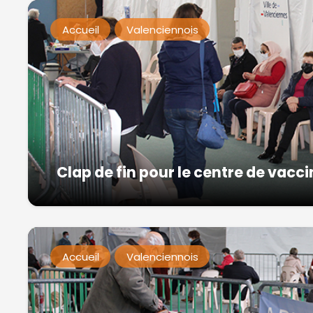
Accueil
Valenciennois
Clap de fin pour le centre de vac
Accueil
Valenciennois