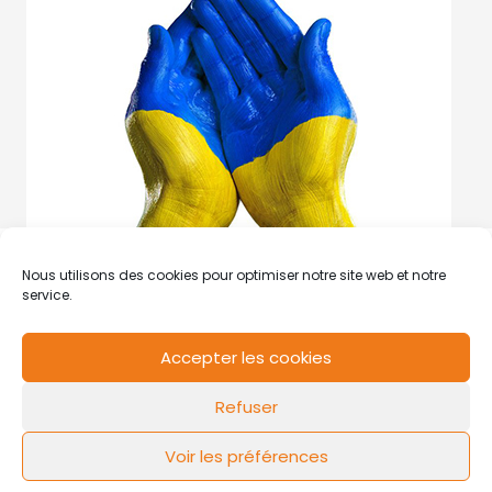
Nous utilisons des cookies pour optimiser notre site web et notre
service.
Accepter les cookies
RCS de Valenciennes N° SIRET
N°49178784200039
Refuser
Contact
Mentions légales
Politique de cookies
Design by
FLOW44
Voir les préférences