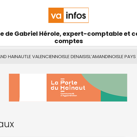
se de Gabriel Hérole, expert-comptable et 
comptes
AND HAINAUT
LE VALENCIENNOIS
LE DENAISIS
L’AMANDINOIS
LE PAYS
Eaux