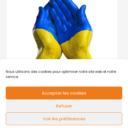
Nous utilisons des cookies pour optimiser notre site web et notre
service.
Accepter les cookies
RCS de Valenciennes N° SIRET
N°49178784200039
Refuser
Contact
Mentions légales
Politique de cookies
Design by
FLOW44
Voir les préférences