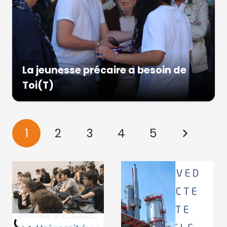
La jeunesse précaire a besoin de
Toi(T)
1
2
3
4
5