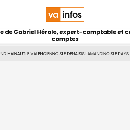
se de Gabriel Hérole, expert-comptable et 
comptes
AND HAINAUT
LE VALENCIENNOIS
LE DENAISIS
L’AMANDINOIS
LE PAYS