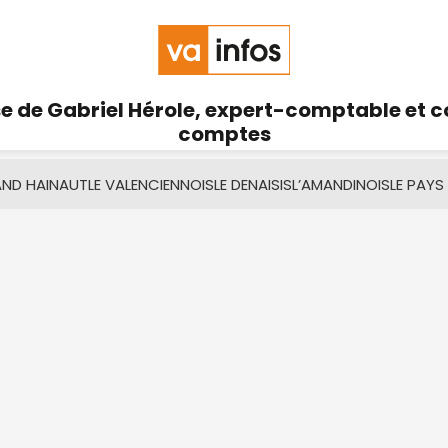
se de Gabriel Hérole, expert-comptable et 
comptes
AND HAINAUT
LE VALENCIENNOIS
LE DENAISIS
L’AMANDINOIS
LE PAYS