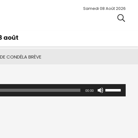
Samedi 08 Août 2026
8 août
 DE CONDÉ
LA BRÈVE
Utilisez
00:00
les
flèches
haut/bas
pour
augmenter