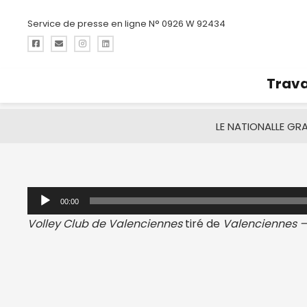
Service de presse en ligne N° 0926 W 92434
Trava
LE NATIONAL
LE GR
Lecteur
00:00
audio
Volley Club de Valenciennes
tiré de
Valenciennes 