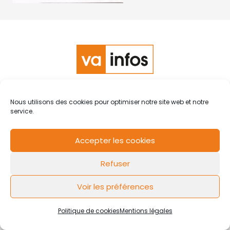
RCS de Valenciennes N° SIRET
N°49178784200039
Nous utilisons des cookies pour optimiser notre site web et notre
Contact
Mentions légales
Politique de cookies
Design by
service.
FLOW44
Accepter les cookies
Refuser
Voir les préférences
Politique de cookies
Mentions légales