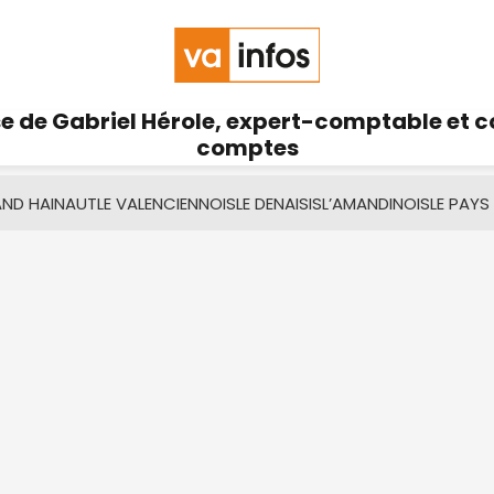
se de Gabriel Hérole, expert-comptable et 
comptes
AND HAINAUT
LE VALENCIENNOIS
LE DENAISIS
L’AMANDINOIS
LE PAYS