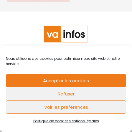
RCS de Valenciennes N° SIRET
N°49178784200039
Nous utilisons des cookies pour optimiser notre site web et notre
Contact
Mentions légales
Politique de cookies
Design by
service.
FLOW44
Accepter les cookies
Refuser
Voir les préférences
Politique de cookies
Mentions légales