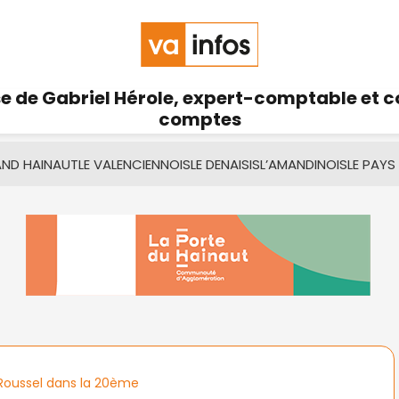
se de Gabriel Hérole, expert-comptable et 
comptes
AND HAINAUT
LE VALENCIENNOIS
LE DENAISIS
L’AMANDINOIS
LE PAYS
 Roussel dans la 20ème