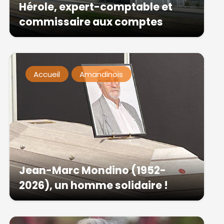
Hérole, expert-comptable et
commissaire aux comptes
Accueil
Amandinois
Jean-Marc Mondino (1952-
2026), un homme solidaire !