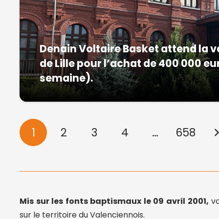
Denain Voltaire Basket attend la v
de Lille pour l’achat de 400 000 eu
semaine).
1
2
3
4
…
658
Mis sur les fonts baptismaux le 09 avril 2001,
va
sur le territoire du Valenciennois.