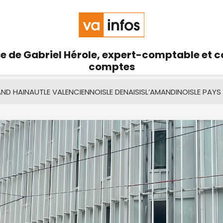
se de Gabriel Hérole, expert-comptable et 
comptes
AND HAINAUT
LE VALENCIENNOIS
LE DENAISIS
L’AMANDINOIS
LE PAYS