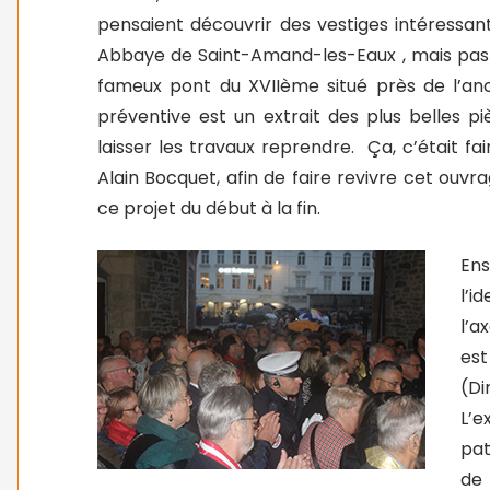
pensaient découvrir des vestiges intéressant
Abbaye de Saint-Amand-les-Eaux , mais pas 
fameux pont du XVIIème situé près de l’anc
préventive est un extrait des plus belles p
laisser les travaux reprendre.
Ça, c’était fa
Alain Bocquet, afin de faire revivre cet ouvr
ce projet du début à la fin.
Ens
l’i
l’a
es
(Di
L’e
pat
de