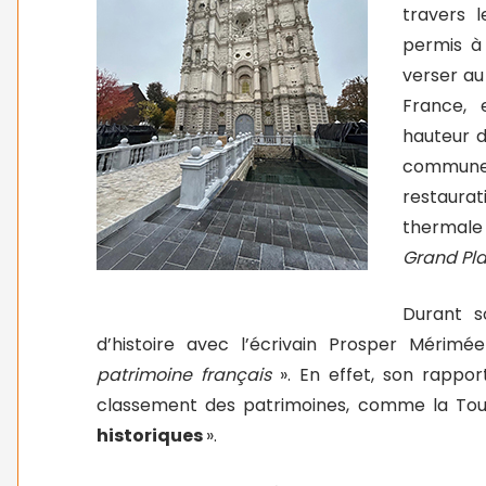
travers 
permis à
verser au
France, 
hauteur d
commune.
restaurat
thermale
Grand Pla
Durant s
d’histoire avec l’écrivain Prosper Mérimé
patrimoine français
». En effet, son rappor
classement des patrimoines, comme la Tour
historiques
».