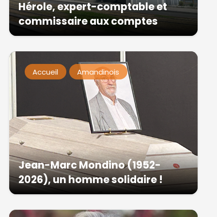
Hérole, expert-comptable et
commissaire aux comptes
Accueil
Amandinois
Jean-Marc Mondino (1952-
2026), un homme solidaire !