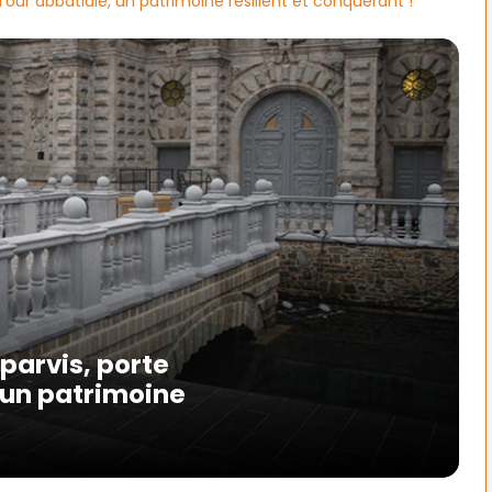
our abbatiale, un patrimoine résilient et conquérant !
parvis, porte
, un patrimoine