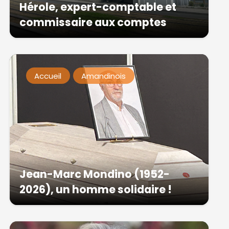
Hérole, expert-comptable et
commissaire aux comptes
Accueil
Amandinois
Jean-Marc Mondino (1952-
2026), un homme solidaire !