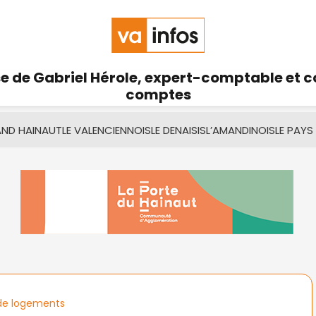
se de Gabriel Hérole, expert-comptable et 
comptes
AND HAINAUT
LE VALENCIENNOIS
LE DENAISIS
L’AMANDINOIS
LE PAYS
de logements