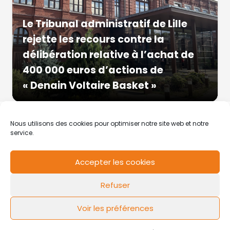
Le Tribunal administratif de Lille
rejette les recours contre la
délibération relative à l’achat de
400 000 euros d’actions de
« Denain Voltaire Basket »
Nous utilisons des cookies pour optimiser notre site web et notre
service.
Accepter les cookies
RCS de Valenciennes N° SIRET
N°49178784200039
Refuser
Contact
Mentions légales
Politique de cookies
Design by
FLOW44
Voir les préférences