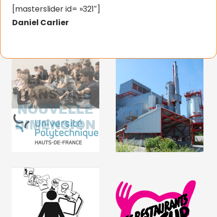
[masterslider id= »321″]
Daniel Carlier