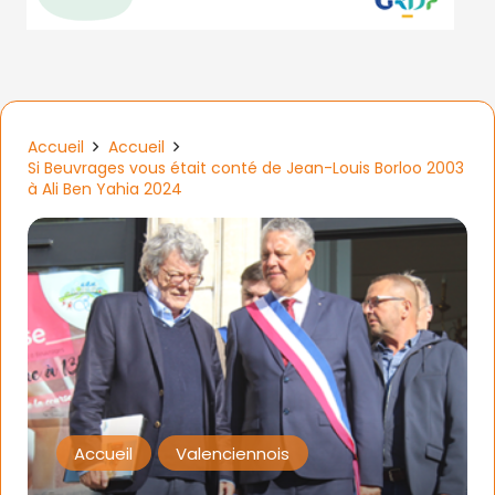
Accueil
Accueil
Si Beuvrages vous était conté de Jean-Louis Borloo 2003
à Ali Ben Yahia 2024
Accueil
Valenciennois