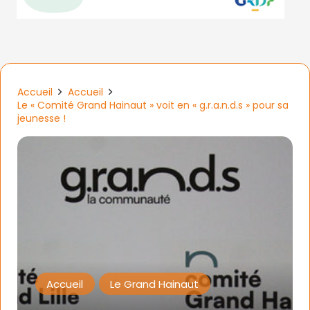
Accueil
Accueil
Le « Comité Grand Hainaut » voit en « g.r.a.n.d.s » pour sa
jeunesse !
Accueil
Le Grand Hainaut