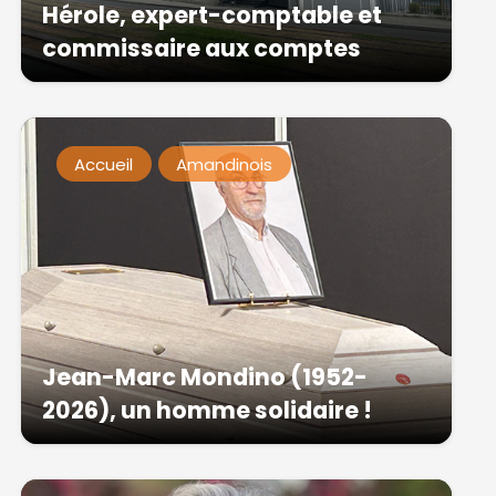
Hérole, expert-comptable et
commissaire aux comptes
Accueil
Amandinois
Jean-Marc Mondino (1952-
2026), un homme solidaire !