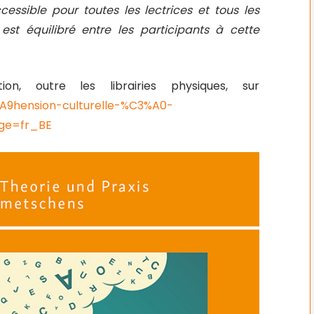
essible pour toutes les lectrices et tous les
il est équilibré entre les participants à cette
on, outre les librairies physiques, sur
9hension-culturelle-%C3%A0-
age=fr_BE