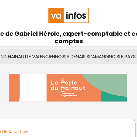
se de Gabriel Hérole, expert-comptable et 
comptes
AND HAINAUT
LE VALENCIENNOIS
LE DENAISIS
L’AMANDINOIS
LE PAYS
 de la justice