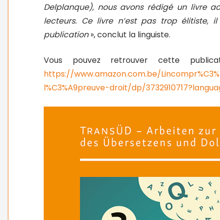
Delplanque), nous avons rédigé un livre acc
lecteurs. Ce livre n’est pas trop élitiste, 
publication
», conclut la linguiste.
Vous pouvez retrouver cette publicati
https://www.amazon.com.be/Lincompr%C3%A
l%C3%A9preuve-droit/dp/3732910717?langu