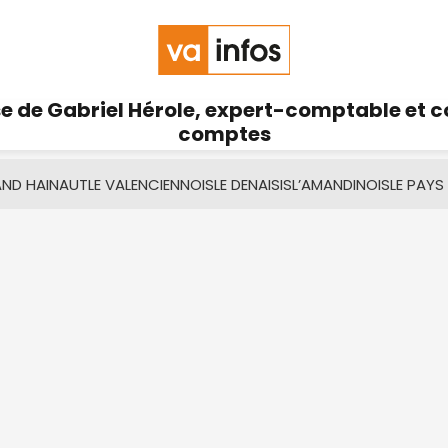
se de Gabriel Hérole, expert-comptable et 
comptes
AND HAINAUT
LE VALENCIENNOIS
LE DENAISIS
L’AMANDINOIS
LE PAYS