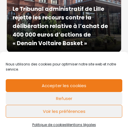
Le Tribunal administratif de Lille
rejette les recours contre la
délibération relative à l’achat de
400 000 euros d’actions de
« Denain Voltaire Basket »
Nous utilisons des cookies pour optimiser notre site web et notre
service.
Accepter les cookies
RCS de Valenciennes N° SIRET
N°49178784200039
Refuser
Contact
Mentions légales
Politique de cookies
Design by
FLOW44
Voir les préférences
Politique de cookies
Mentions légales