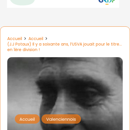
Accueil
Accueil
(J.J Potaux) Il y a soixante ans, l’USVA jouait pour le titre…
en 1ère division !
Accueil
Valenciennois