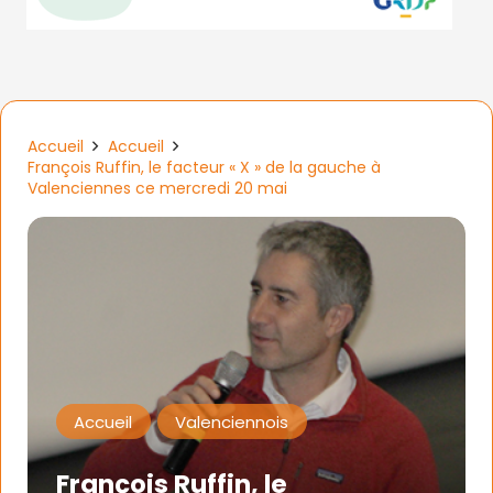
Accueil
Accueil
François Ruffin, le facteur « X » de la gauche à
Valenciennes ce mercredi 20 mai
Accueil
Valenciennois
François Ruffin, le