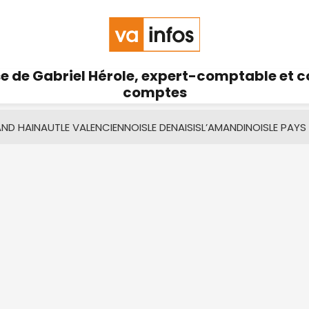
se de Gabriel Hérole, expert-comptable et 
comptes
AND HAINAUT
LE VALENCIENNOIS
LE DENAISIS
L’AMANDINOIS
LE PAYS