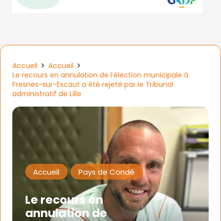
Accueil
Accueil
Le recours en annulation de l’élection municipale à
Fresnes-sur-Escaut a été rejeté par le Tribunal
administratif de Lille
Accueil
Pays de Condé
Le recours en
annulation de