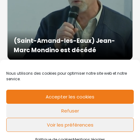
(Saint-Amand-les-Eaux) Jean-
Marc Mondino est décédé
Nous utilisons des cookies pour optimiser notre site web et notre
service.
Accepter les cookies
RCS de Valenciennes N° SIRET
N°49178784200039
Refuser
Contact
Mentions légales
Politique de cookies
Design by
FLOW44
Voir les préférences
Politique de cookies
Mentions légales