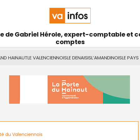
se de Gabriel Hérole, expert-comptable et 
comptes
AND HAINAUT
LE VALENCIENNOIS
LE DENAISIS
L’AMANDINOIS
LE PAYS
ité du Valenciennois