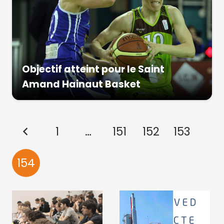
Objectif atteint pour le Saint
Amand Hainaut Basket
1
…
151
152
153
154