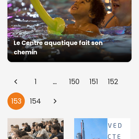
Le Centre aquatique fait son
chemin
1
…
150
151
152
153
154