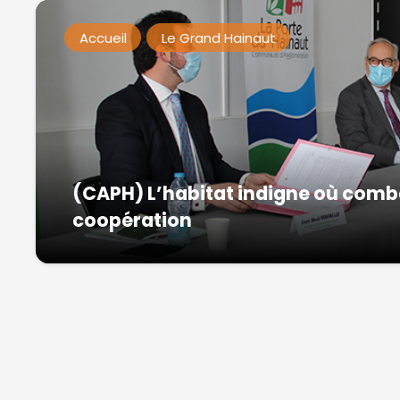
Accueil
Le Grand Hainaut
(CAPH) L’habitat indigne où combat
coopération