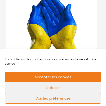
Nous utilisons des cookies pour optimiser notre site web et notre
service.
Accepter les cookies
RCS de Valenciennes N° SIRET
N°49178784200039
Refuser
Contact
Mentions légales
Politique de cookies
Design by
FLOW44
Voir les préférences