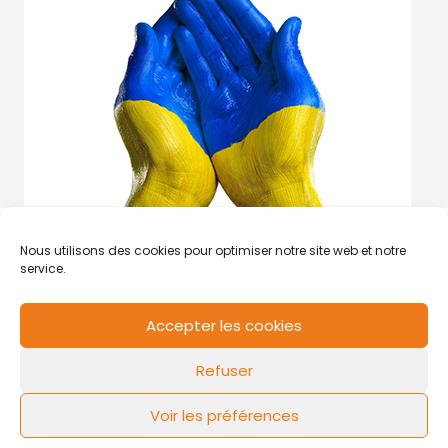
Nous utilisons des cookies pour optimiser notre site web et notre
service.
Accepter les cookies
RCS de Valenciennes N° SIRET
N°49178784200039
Refuser
Contact
Mentions légales
Politique de cookies
Design by
FLOW44
Voir les préférences