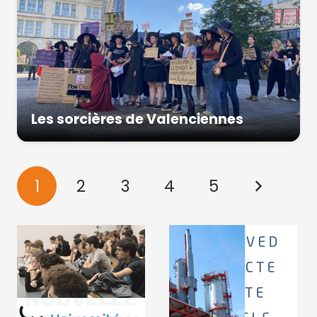
Les sorcières de Valenciennes
1
2
3
4
5