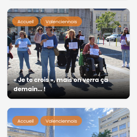
Accueil
Valenciennois
« Je te crois », mais on verra ça
demain… !
Accueil
Valenciennois