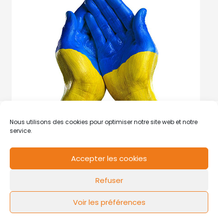
Nous utilisons des cookies pour optimiser notre site web et notre
service.
Accepter les cookies
RCS de Valenciennes N° SIRET
N°49178784200039
Refuser
Contact
Mentions légales
Politique de cookies
Design by
FLOW44
Voir les préférences